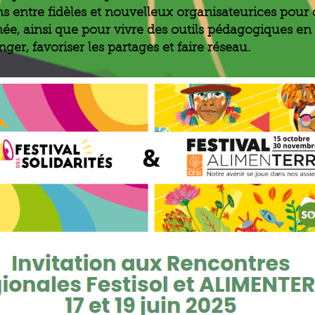
 entre fidèles et nouvelleux organisateurices pour d
ée, ainsi que pour vivre des outils pédagogiques en 
ger, favoriser les partages et faire réseau.